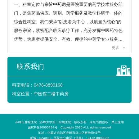
一、科室定位与宗旨
中药房
是医院重要的药学技术服务部
门，是集药品供应、调剂、药学服务及教学科研于一体的
综合性科室。我们秉承“以患者为中心，以质量为核心”的
服务宗旨，紧密配合临床诊疗工作，充分发挥中医药特色
优势，为患者提供安全、有效、便捷的中药学专业服务…
更多
+
联系我们
科室电话：
0476-8890168
科室位置：
中医馆二楼中药房
赤峰市肿瘤医院（赤峰大学第二附属医院）版权所有 未经书面授权，禁止使用
蒙ICP备20000994号 Copyright 2026 ALL rights reserved
地址：内蒙古自治区赤峰市红山区解放街45号
邮编：024000 医院办公电话（传真）：0476-8890032