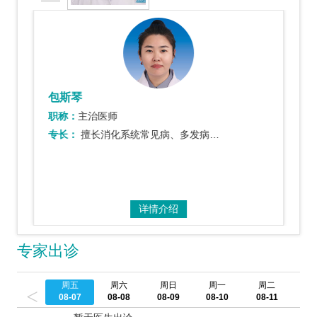
包斯琴
职称：
主治医师
专长：
擅长消化系统常见病、多发病诊治。熟练掌握胃镜、结肠镜检查及胃肠道息肉的内镜下治疗…
详情介绍
专家出诊
周五
周六
周日
周一
周二
周
<
08-07
08-08
08-09
08-10
08-11
08