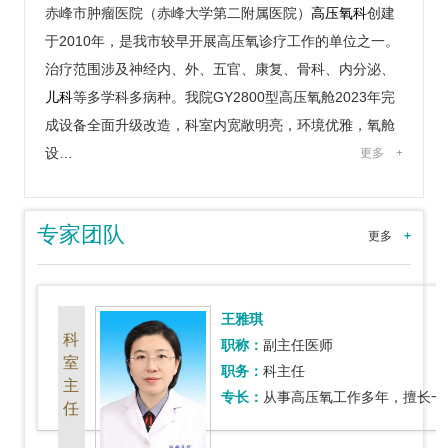
赤峰市肿瘤医院（赤峰大学第二附属医院）
高压氧科
创建
于2010年，是我市较早开展高压氧诊疗工作的单位之一。
治疗范围涉及神经内、外、五官、康复、骨科、内分泌、
儿科
等多学科多病种。我院GY2800型高压氧舱2023年完
成设备全面升级改造，科室内宽敞明亮，环境优雅，氧舱
设…
更多
+
专家团队
更多
+
王雅琪
科
职称：
副主任医师
室
职务：
科主任
主
专长：
从事高压氧工作多年，擅长一氧化碳（煤气）中毒的救治，脑损伤、脑复苏的
任