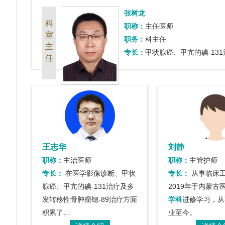
张树龙
科
职称：
主任医师
室
职务：
科主任
主
专长：
甲状腺癌、甲亢的碘-13
任
王志华
刘静
职称：
主治医师
职称：
主管护师
专长：
在医学影像诊断、甲状
专长：
从事临床
腺癌、甲亢的碘-131治疗及多
2019年于内蒙古
发转移性骨肿瘤锶-89治疗方面
学科
进修学习，从
积累了…
业至今。