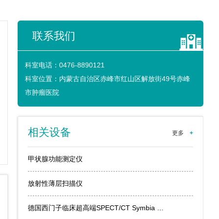
联系我们
科室电话：
0476-8890121
科室位置：
内蒙古自治区赤峰市红山区解放街49号赤峰
市肿瘤医院
相关设备
更多
+
甲状腺功能测定仪
​放射性薄层扫描仪
德国西门子临床超高端SPECT/CT Symbia …