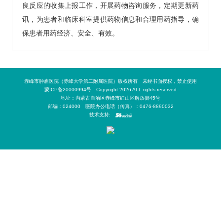
良反应的收集上报工作，开展药物咨询服务，定期更新药
讯，为患者和临床科室提供药物信息和合理用药指导，确
保患者用药经济、安全、有效。
赤峰市肿瘤医院（赤峰大学第二附属医院）版权所有 未经书面授权，禁止使用
蒙ICP备20000994号 Copyright 2026 ALL rights reserved
地址：内蒙古自治区赤峰市红山区解放街45号
邮编：024000 医院办公电话（传真）：0476-8890032
技术支持: