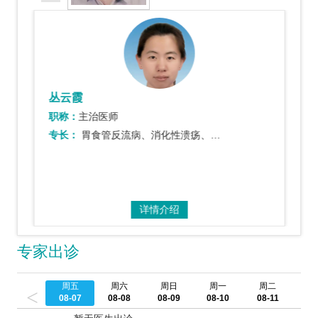
丛云霞
职称：
主治医师
专长：
胃食管反流病、消化性溃疡、胰腺炎、消化道出血、腹痛等消化
详情介绍
专家出诊
周五
周六
周日
周一
周二
周
<
08-07
08-08
08-09
08-10
08-11
08