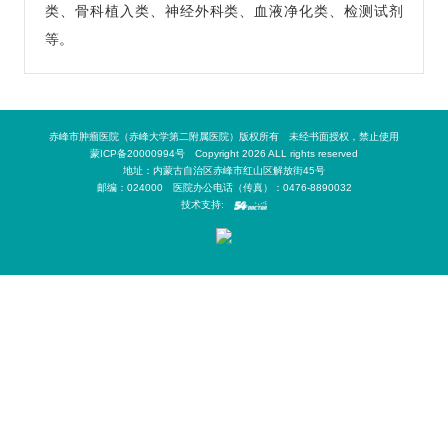
类、骨科植入类、神经外科类、血液净化类、检测试剂
等。
赤峰市肿瘤医院（赤峰大学第二附属医院）版权所有 未经书面授权，禁止使用
蒙ICP备20000994号 Copyright 2026 ALL rights reserved
地址：内蒙古自治区赤峰市红山区解放街45号
邮编：024000 医院办公电话（传真）：0476-8890032
技术支持: