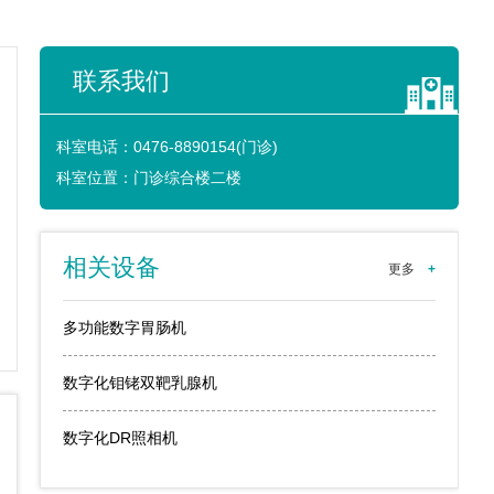
联系我们
科室电话：
0476-8890154(门诊)
科室位置：
门诊综合楼二楼
相关设备
更多
+
多功能数字胃肠机
数字化钼铑双靶乳腺机
数字化DR照相机