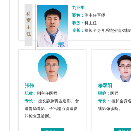
刘亚学
科
职称：
副主任医师
室
职务：
科主任
主
专长：
擅长全身各系统疾病X线
任
张伟
穆双阳
职称：
副主任医师
职称：
医师
专长：
擅长静脉肾盂造影、食
专长：
擅长全身各
道胃肠造影、子宫输卵管造影
线影像诊断。
的检查及诊断。