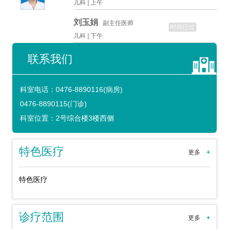
儿科 |
上午
刘玉娟
副主任医师
时间已过
儿科 |
下午
联系我们
科室电话：
0476-8890116(病房)
0476-8890115(门诊)
科室位置：
2号综合楼3楼西侧
特色医疗
更多
+
特色医疗
诊疗范围
更多
+