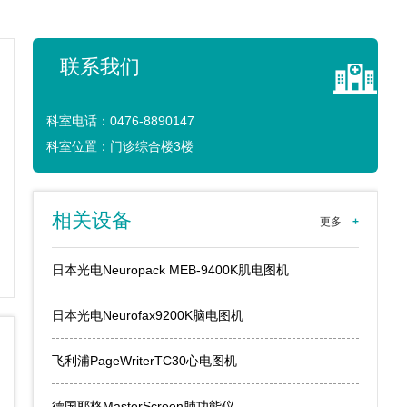
联系我们
科室电话：
0476-8890147
科室位置：
门诊综合楼3楼
相关设备
更多
+
日本光电Neuropack MEB-9400K肌电图机
日本光电Neurofax9200K脑电图机
飞利浦PageWriterTC30心电图机
德国耶格MasterScreen肺功能仪