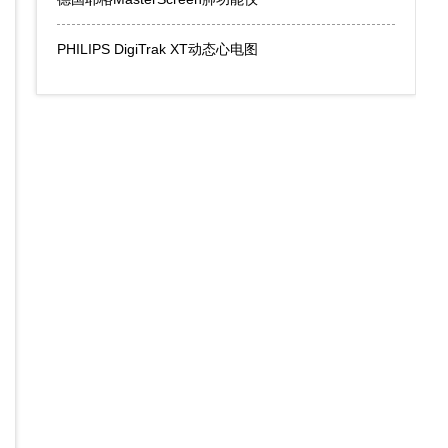
PHILIPS DigiTrak XT动态心电图
桂春雨
夏旭东
职称：
医师
职称：
住院医师
专长：
心电图检查以及结果分析。
专长：
心电图检查以及
详情介绍
详情介绍