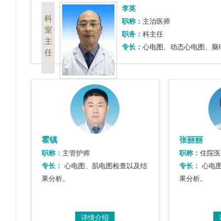
李英
科
职称：
主治医师
室
职务：
科主任
主
专长：
心电图、动态心电图、脑
任
霍镇
张丽丽
职称：
主管护师
职称：
住院医
图检
专长：
心电图、肌电图检查以及结
专长：
心电
果分析。
果分析。
详情介绍