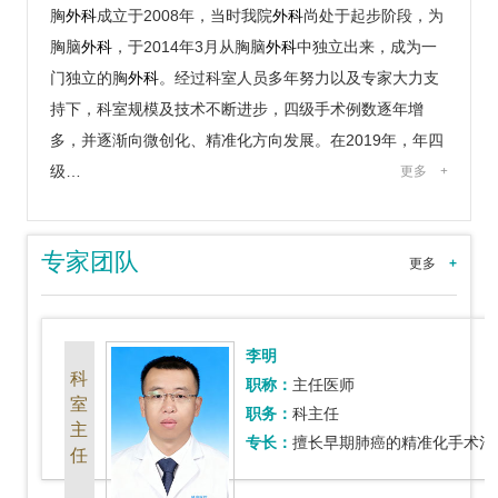
胸
外科
成立于2008年，当时我院
外科
尚处于起步阶段，为
胸脑
外科
，于2014年3月从胸脑
外科
中独立出来，成为一
门独立的胸
外科
。经过科室人员多年努力以及专家大力支
持下，科室规模及技术不断进步，四级手术例数逐年增
多，并逐渐向微创化、精准化方向发展。在2019年，年四
级…
更多
+
专家团队
更多
+
李明
科
职称：
主任医师
室
职务：
科主任
主
专长：
擅长早期肺癌的精准化手术治疗以及局部晚期肺癌新辅助联合手术，胸腹
任