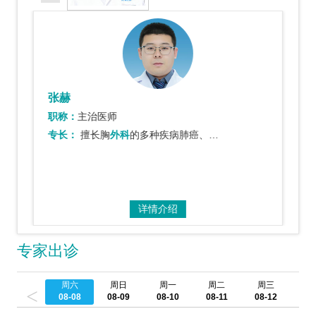
张赫
职称：
主治医师
专长：
外科
擅长胸
的多种疾病肺癌、食管癌以…
外科
的多种疾病肺癌、食管癌以及纵隔肿瘤的诊治，胸部外伤的急诊救治。
详情介绍
专家出诊
周六
周日
周一
周二
周三
周
<
08-08
08-09
08-10
08-11
08-12
08