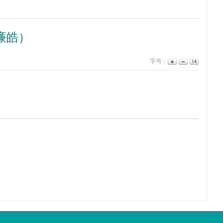
廉皓）
字号：