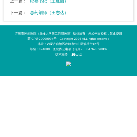
上一篇：
纪委书记（王延丽）
下一篇：
总药剂师（王志达）
赤峰市肿瘤医院（赤峰大学第二附属医院）版权所有 未经书面授权，禁止使用
蒙ICP备20000994号 Copyright 2026 ALL rights reserved
地址：内蒙古自治区赤峰市红山区解放街45号
邮编：024000 医院办公电话（传真）：0476-8890032
技术支持: