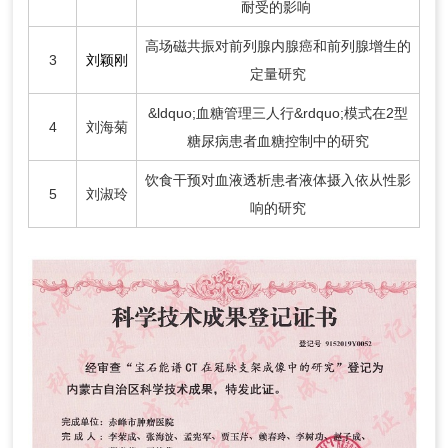
耐受的影响
高场磁共振对前列腺内腺癌和前列腺增生的
3
刘颖刚
定量研究
&ldquo;血糖管理三人行&rdquo;模式在2型
4
刘海菊
糖尿病患者血糖控制中的研究
饮食干预对血液透析患者液体摄入依从性影
5
刘淑玲
响的研究