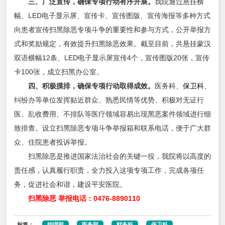
三、广泛宣传，确保专项行动有序开展。
我院通过悬挂横
幅、LED电子显示屏、宣传卡、宣传图版、宣传海报等多种方式
向患者宣传扫黑除恶专项斗争的重要性和参与方式，公开举报方
式和奖励规定，有效提升扫黑除恶效果。截至目前，共悬挂蒙汉
双语横幅12条、LED电子显示屏宣传4个，宣传图版20张，宣传
卡100张，成立扫黑办公室。
四、积极摸排，确保专项行动取得成效。
医务科、
保卫科
、
纠纷办等单位发挥贴近群众、熟悉民情等优势、积极对无证行
医、乱收费用、不排队等医疗领域容易出现黑恶案件领域进行细
致排查。设立扫黑除恶专项斗争举报箱和联系电话，便于广大群
众、住院患者投诉举报。
扫黑除恶是推进国家法治社会的关键一役，我院将以高度的
责任感，认真履行职责，全力投入这项专项工作，完成各项任
务，促进社会和谐，建设平安医院。
扫黑除恶 举报电话：0476-8890110
标签：
护理部
医务部
财务科
保卫科