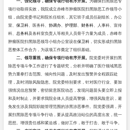
一、强化领导，确保专项行动有序开展。
为确保扫黑除恶专
项行动取得实效，我院成立赤峰市肿瘤医院扫黑除恶工作领导小
组，由院党委书记和院长任组长，其它班子成员任副组长，办公
室、
保卫科
、医务科、
协调办
、
护理部
、
财务科
、人事科、宣传
科、
总务科
及各科室负责人等相关人员骨干力量为成员，赤峰市
肿瘤医院扫黑除恶领导小组办公室设在
保卫科
，切实形成扫黑除
恶整体工作合力，为该项工作奠定了组织基础。
二、领导重视，确保专项行动有序开展。
院党委对开展扫黑
除恶专项斗争工作进行了专题研究，分析并明确了医疗领域黑恶
势力重拳打击范围、倾向性问题，及时发出预警并全程跟踪处
理，及时消除风险隐患。院党委特别要求，针对医疗行业、要加
强情况信息预警，密切留意医院动态，发现问题苗头要立即上报
和及时制止，并要求我院全体人员提高警惕，增强风险意识，避
免发生涉及我院职能管理范围的涉黑涉恶事件。院党委强调，开
展扫黑除恶专项斗争行动，要从提高政治站位的高度出发，统一
思想。增强责任感和紧迫感，做好工作，敢于打击、敢于斗争。