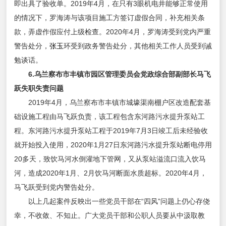
即出具了验收单。2019年4月，在只有3眼机电井能够正常使用
的情况下，罗海涛与该项目施工方签订虚假合同，补充相关条
款，弄虚作假应付上级检查。2020年4月，罗海涛受到党内严重
警告处分，
张玉
环受到政务警告处分，其他相关工作人员受到诫
勉谈话。
6.乌兰察布市丰镇市园区管理委员会党政综合部副部长马飞
跃失职失责问题
2019年4月，乌兰察布市丰镇市城壕渠南棚户区改造配套基
础设施工程由马飞跃负责，该工程包含东河路污水提升泵站工
程。东河路污水提升泵站工程于2019年7月3日竣工后未经验收
就开始投入使用，2020年1月27日东河路污水提升泵站断电停用
20多天，致饮马河水倒灌地下管网，又从泵站溢流口流入饮马
河，造成2020年1月、2月饮马河断面水质超标。2020年4月，
马飞跃受到党内警告处分。
以上几起案件反映出一些党员干部在“四风”问题上仍心存侥
幸，不收敛、不知止。广大党员干部和公职人员要从中汲取教