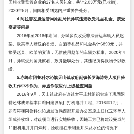
国相收受监管企业的27名人员礼金，共计2.03万元(已收缴)。
2020年5月，闫国相受到党内严重警告处分。
4.阿拉善左旗运管局原副局长孙斌违规收受礼品礼金、接受
宴请等问题
2016年至2018年期间，孙斌多次收受非法营运车辆人员赵
某、欧某等人赠送的香烟、白酒等礼品和礼金共计6890元，并
接受赵某、欧某的宴请，无偿使用赵某的车辆办私事。2020年4
月，孙斌受到留党察看、政务撤职处分，其违纪所得款物予以收
缴。
5.赤峰市阿鲁科尔沁旗天山镇政府副镇长罗海涛等人项目验
收工作中不作为、弄虚作假应付上级检查问题
2016年9月，天山镇政府在该镇太平庄村组织实施了巩固退
耕还林成果基本口粮田建设项目打机电井工程。2016年12月，
罗海涛和阿鲁科尔沁旗发改局西部开发办公室原主任
张玉
环等人
组成验收组，对该项目进行实地验收，因施工方已将建设完成的
11眼机电井井口焊封，验收组在未测量井深及水位的情况下，