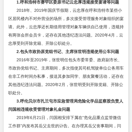
1.呼和浩特市赛罕区委原书记云忠厚违规接受宴请等问题
2018年、2019年国庆节假期，云忠厚在呼和浩特市某些小
区居民楼内不对外营业的场所，多次接受管理服务对象组织的宴
请。此外，云忠厚还长期借用管理对象车辆供自己使用，违规持
有两张会所会员卡，还存在其他违纪违法问题。2020年4月，云
忠厚受到开除党籍、开除公职处分。
2.包头市政协原党组书记、主席张世明违规使用公车问题
2016年至2019年，张世明任包头市委常委、政府副市长、
市政协党组书记、主席期间，多次指使其司机驾驶单位公务用车
在非工作时间办私事，接送其参加同学、朋友聚餐活动，还存在
其他违纪违法问题。2020年2月，张世明受到开除党籍、开除公
职处分。
3.呼伦贝尔市扎兰屯市应急管理局危险化学品监察股负责人
闫国相违规收受管理对象礼金问题
2019年6月21日，闫国相安排下属在“危化品重点监管微信
工作群”内发布其岳父去世的讣告。在办理其岳父丧事期间，闫