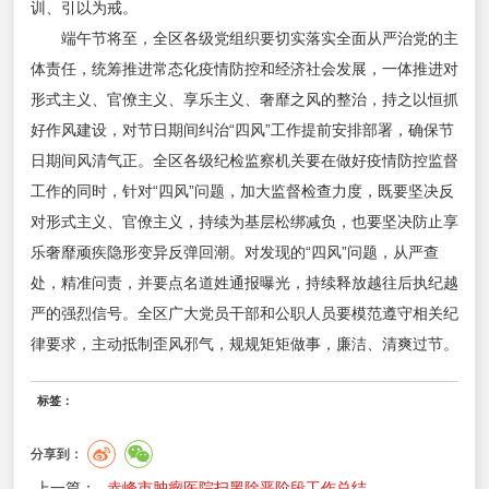
训、引以为戒。
端午节将至，全区各级党组织要切实落实全面从严治党的主
体责任，统筹推进常态化疫情防控和经济社会发展，一体推进对
形式主义、官僚主义、享乐主义、奢靡之风的整治，持之以恒抓
好作风建设，对节日期间纠治“四风”工作提前安排部署，确保节
日期间风清气正。全区各级纪检监察机关要在做好疫情防控监督
工作的同时，针对“四风”问题，加大监督检查力度，既要坚决反
对形式主义、官僚主义，持续为基层松绑减负，也要坚决防止享
乐奢靡顽疾隐形变异反弹回潮。对发现的“四风”问题，从严查
处，精准问责，并要点名道姓通报曝光，持续释放越往后执纪越
严的强烈信号。全区广大党员干部和公职人员要模范遵守相关纪
律要求，主动抵制歪风邪气，规规矩矩做事，廉洁、清爽过节。
标签：
分享到：
上一篇：
赤峰市肿瘤医院扫黑除恶阶段工作总结